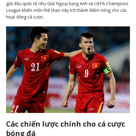
giải đấu quốc tế như Giải Ngoại hạng Anh và UEFA Champions
League khiến môn thể thao này trở thành điểm nóng cho các
hoạt động cá cược.
Các chiến lược chính cho cá cược
bóng đá