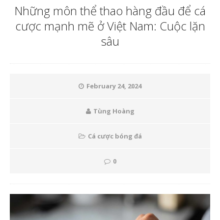
Những môn thể thao hàng đầu để cá
cược mạnh mẽ ở Việt Nam: Cuộc lặn
sâu
February 24, 2024
Tùng Hoàng
Cá cược bóng đá
0