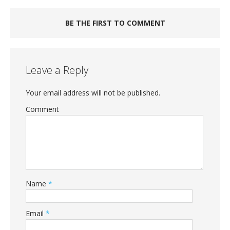
BE THE FIRST TO COMMENT
Leave a Reply
Your email address will not be published.
Comment
Name
*
Email
*