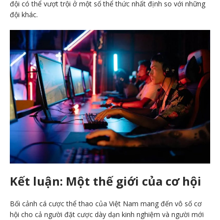
đội có thể vượt trội ở một số thể thức nhất định so với những
đội khác.
Kết luận: Một thế giới của cơ hội
Bối cảnh cá cược thể thao của Việt Nam mang đến vô số cơ
hội cho cả người đặt cược dày dạn kinh nghiệm và người mới