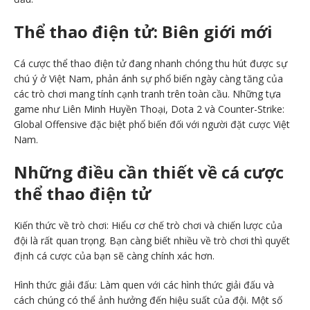
Thể thao điện tử: Biên giới mới
Cá cược thể thao điện tử đang nhanh chóng thu hút được sự
chú ý ở Việt Nam, phản ánh sự phổ biến ngày càng tăng của
các trò chơi mang tính cạnh tranh trên toàn cầu. Những tựa
game như Liên Minh Huyền Thoại, Dota 2 và Counter-Strike:
Global Offensive đặc biệt phổ biến đối với người đặt cược Việt
Nam.
Những điều cần thiết về cá cược
thể thao điện tử
Kiến thức về trò chơi: Hiểu cơ chế trò chơi và chiến lược của
đội là rất quan trọng. Bạn càng biết nhiều về trò chơi thì quyết
định cá cược của bạn sẽ càng chính xác hơn.
Hình thức giải đấu: Làm quen với các hình thức giải đấu và
cách chúng có thể ảnh hưởng đến hiệu suất của đội. Một số