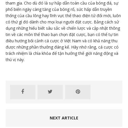
tham gia. Cho dù đó là sự hấp dẫn toàn cầu của bóng đá, sự
phổ biến ngày càng tăng của bóng rổ, sức hấp dẫn truyền
thống của cầu lông hay lĩnh vực thể thao điện tử đổi mới, luôn
có thứ gì đó dành cho mọi loại người đặt cược. Bằng cách sử
dụng những hiểu biết sâu sắc về chiến lược và cập nhật thông
tin về các môn thể thao bạn chọn đặt cược, bạn có thể tự tin
điều hướng bối cảnh cá cược ở Việt Nam và có khả năng thu
được những phần thưởng đáng kể. Hãy nhớ rằng, cá cược có
trách nhiệm là chìa khóa để tận hưởng thế giới năng động và
thú vị này.
NEXT ARTICLE