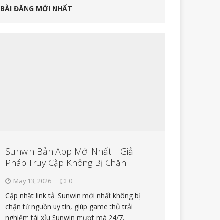
BÀI ĐĂNG MỚI NHẤT
Sunwin Bản App Mới Nhất – Giải
Pháp Truy Cập Không Bị Chặn
May 13, 2026
0
Cập nhật link tải Sunwin mới nhất không bị
chặn từ nguồn uy tín, giúp game thủ trải
nghiệm tài xỉu Sunwin mượt mà 24/7.