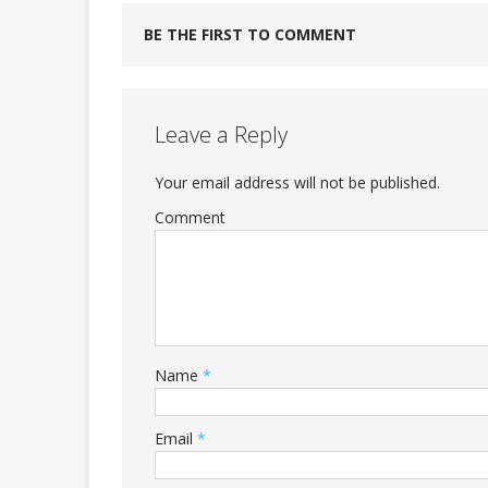
BE THE FIRST TO COMMENT
Leave a Reply
Your email address will not be published.
Comment
Name
*
Email
*