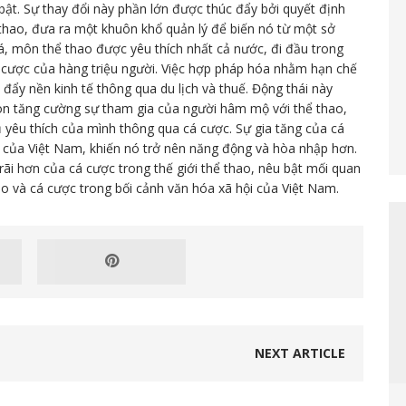
bật. Sự thay đổi này phần lớn được thúc đẩy bởi quyết định
hao, đưa ra một khuôn khổ quản lý để biến nó từ một sở
đá, môn thể thao được yêu thích nhất cả nước, đi đầu trong
ặt cược của hàng triệu người. Việc hợp pháp hóa nhằm hạn chế
đẩy nền kinh tế thông qua du lịch và thuế. Động thái này
n tăng cường sự tham gia của người hâm mộ với thể thao,
 yêu thích của mình thông qua cá cược. Sự gia tăng của cá
của Việt Nam, khiến nó trở nên năng động và hòa nhập hơn.
ãi hơn của cá cược trong thế giới thể thao, nêu bật mối quan
o và cá cược trong bối cảnh văn hóa xã hội của Việt Nam.
NEXT ARTICLE