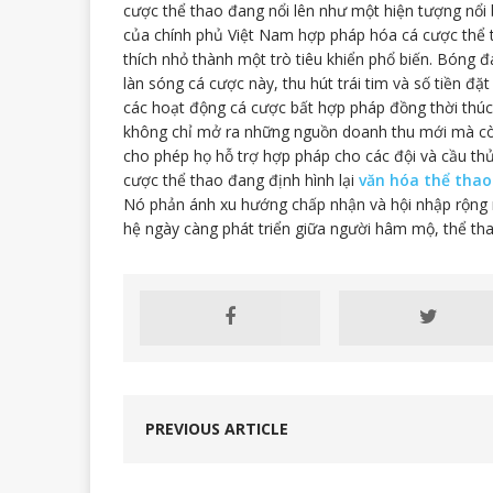
cược thể thao đang nổi lên như một hiện tượng nổi 
của chính phủ Việt Nam hợp pháp hóa cá cược thể t
thích nhỏ thành một trò tiêu khiển phổ biến. Bóng 
làn sóng cá cược này, thu hút trái tim và số tiền đ
các hoạt động cá cược bất hợp pháp đồng thời thúc 
không chỉ mở ra những nguồn doanh thu mới mà cò
cho phép họ hỗ trợ hợp pháp cho các đội và cầu thủ
cược thể thao đang định hình lại
văn hóa thể thao
Nó phản ánh xu hướng chấp nhận và hội nhập rộng r
hệ ngày càng phát triển giữa người hâm mộ, thể tha
PREVIOUS ARTICLE