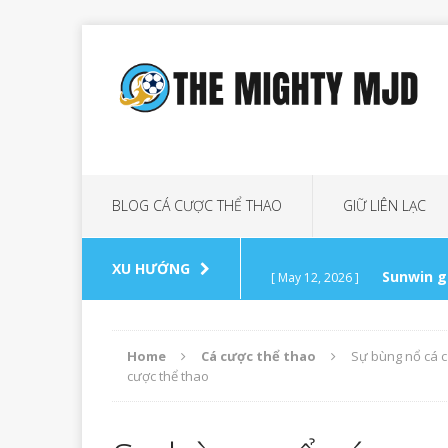
BLOG CÁ CƯỢC THỂ THAO
GIỮ LIÊN LẠC
XU HƯỚNG
Sunwin gi
[ May 12, 2026 ]
đầu Việt Nam
UNCATEG
Home
Cá cược thể thao
Sự bùng nổ cá c
cược thể thao
SunWin ch
[ May 5, 2026 ]