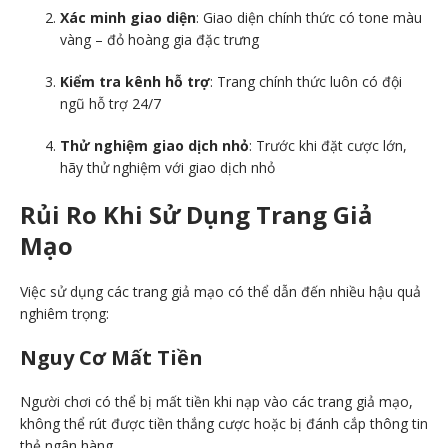
Xác minh giao diện
: Giao diện chính thức có tone màu
vàng – đỏ hoàng gia đặc trưng
Kiểm tra kênh hỗ trợ
: Trang chính thức luôn có đội
ngũ hỗ trợ 24/7
Thử nghiệm giao dịch nhỏ
: Trước khi đặt cược lớn,
hãy thử nghiệm với giao dịch nhỏ
Rủi Ro Khi Sử Dụng Trang Giả
Mạo
Việc sử dụng các trang giả mạo có thể dẫn đến nhiều hậu quả
nghiêm trọng:
Nguy Cơ Mất Tiền
Người chơi có thể bị mất tiền khi nạp vào các trang giả mạo,
không thể rút được tiền thắng cược hoặc bị đánh cắp thông tin
thẻ ngân hàng.