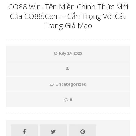
CO88.Win: Tên Miền Chính Thức Mới
Của CO88.Com – Cẩn Trọng Với Các
Trang Giả Mạo
July 24, 2025
Uncategorized
0