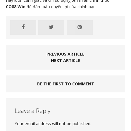
Hãy luôn cảnh giác và chỉ sử dụng tên miền chính thức
CO88.Win
để đảm bảo quyền lợi của chính bạn.
PREVIOUS ARTICLE
NEXT ARTICLE
BE THE FIRST TO COMMENT
Leave a Reply
Your email address will not be published.