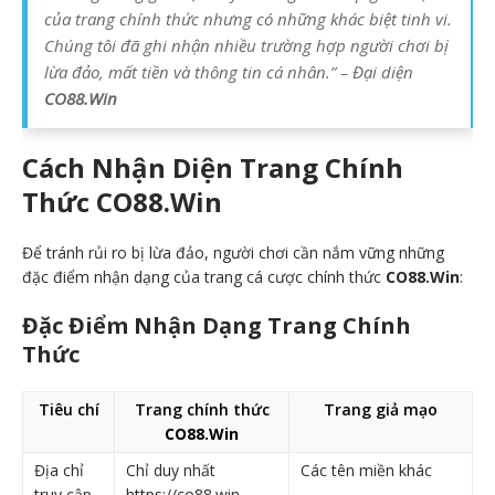
của trang chính thức nhưng có những khác biệt tinh vi.
Chúng tôi đã ghi nhận nhiều trường hợp người chơi bị
lừa đảo, mất tiền và thông tin cá nhân.” – Đại diện
CO88.Win
Cách Nhận Diện Trang Chính
Thức
CO88.Win
Để tránh rủi ro bị lừa đảo, người chơi cần nắm vững những
đặc điểm nhận dạng của trang cá cược chính thức
CO88.Win
:
Đặc Điểm Nhận Dạng Trang Chính
Thức
Tiêu chí
Trang chính thức
Trang giả mạo
CO88.Win
Địa chỉ
Chỉ duy nhất
Các tên miền khác
truy cập
https://co88.win