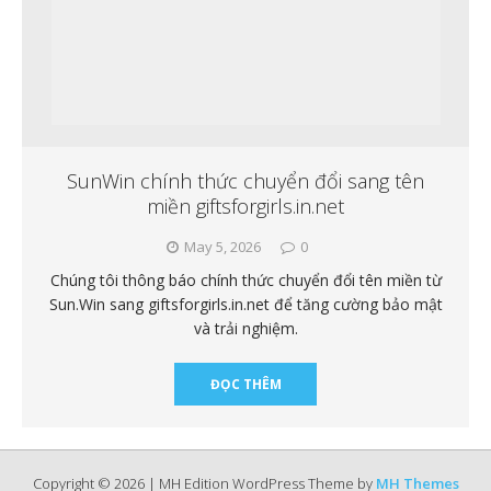
SunWin chính thức chuyển đổi sang tên
miền giftsforgirls.in.net
May 5, 2026
0
Chúng tôi thông báo chính thức chuyển đổi tên miền từ
Sun.Win sang giftsforgirls.in.net để tăng cường bảo mật
và trải nghiệm.
ĐỌC THÊM
Copyright © 2026 | MH Edition WordPress Theme by
MH Themes