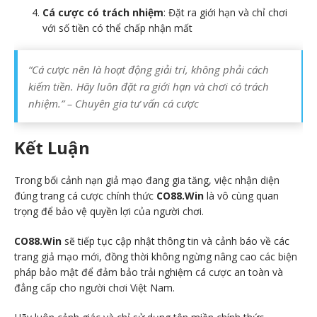
Cá cược có trách nhiệm
: Đặt ra giới hạn và chỉ chơi
với số tiền có thể chấp nhận mất
“Cá cược nên là hoạt động giải trí, không phải cách
kiếm tiền. Hãy luôn đặt ra giới hạn và chơi có trách
nhiệm.” – Chuyên gia tư vấn cá cược
Kết Luận
Trong bối cảnh nạn giả mạo đang gia tăng, việc nhận diện
đúng trang cá cược chính thức
CO88.Win
là vô cùng quan
trọng để bảo vệ quyền lợi của người chơi.
CO88.Win
sẽ tiếp tục cập nhật thông tin và cảnh báo về các
trang giả mạo mới, đồng thời không ngừng nâng cao các biện
pháp bảo mật để đảm bảo trải nghiệm cá cược an toàn và
đẳng cấp cho người chơi Việt Nam.