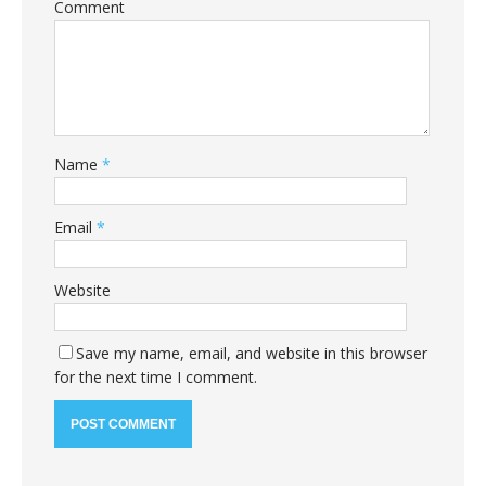
Comment
Name
*
Email
*
Website
Save my name, email, and website in this browser
for the next time I comment.