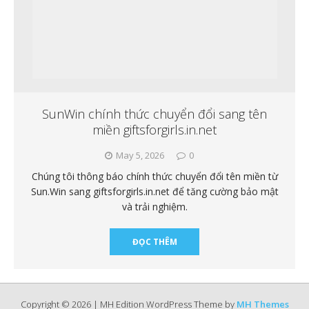
SunWin chính thức chuyển đổi sang tên
miền giftsforgirls.in.net
May 5, 2026
0
Chúng tôi thông báo chính thức chuyển đổi tên miền từ
Sun.Win sang giftsforgirls.in.net để tăng cường bảo mật
và trải nghiệm.
ĐỌC THÊM
Copyright © 2026 | MH Edition WordPress Theme by
MH Themes