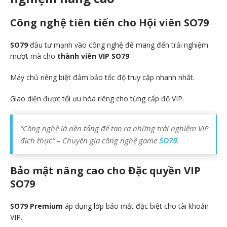
Công nghệ tiên tiến cho
Hội viên SO79
SO79
đầu tư mạnh vào công nghệ để mang đến trải nghiệm
mượt mà cho
thành viên VIP SO79
.
Máy chủ riêng biệt đảm bảo tốc độ truy cập nhanh nhất.
Giao diện được tối ưu hóa riêng cho từng cấp độ VIP.
“Công nghệ là nền tảng để tạo ra những trải nghiệm VIP
đích thực” – Chuyên gia công nghệ game
SO79
.
Bảo mật nâng cao cho
Đặc quyền VIP
SO79
SO79 Premium
áp dụng lớp bảo mật đặc biệt cho tài khoản
VIP.