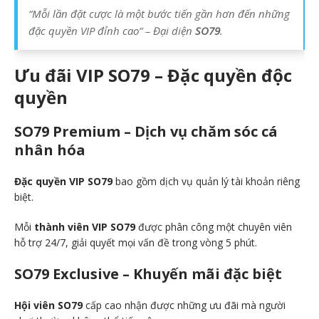
“Mỗi lần đặt cược là một bước tiến gần hơn đến những
đặc quyền VIP đỉnh cao” – Đại diện
SO79
.
Ưu đãi VIP SO79
– Đặc quyền độc
quyền
SO79 Premium
– Dịch vụ chăm sóc cá
nhân hóa
Đặc quyền VIP SO79
bao gồm dịch vụ quản lý tài khoản riêng
biệt.
Mỗi
thành viên VIP SO79
được phân công một chuyên viên
hỗ trợ 24/7, giải quyết mọi vấn đề trong vòng 5 phút.
SO79 Exclusive
– Khuyến mãi đặc biệt
Hội viên SO79
cấp cao nhận được những ưu đãi mà người