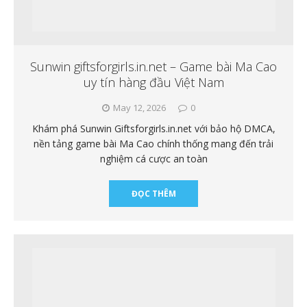
Sunwin giftsforgirls.in.net – Game bài Ma Cao
uy tín hàng đầu Việt Nam
May 12, 2026
0
Khám phá Sunwin Giftsforgirls.in.net với bảo hộ DMCA,
nền tảng game bài Ma Cao chính thống mang đến trải
nghiệm cá cược an toàn
ĐỌC THÊM