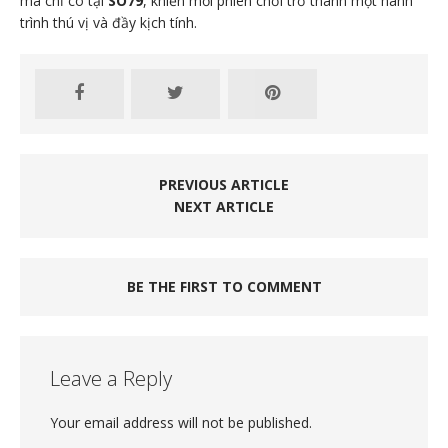
mà chỉ có tại
SO79
, khiến mỗi phiên chơi trở thành một hành
trình thú vị và đầy kịch tính.
PREVIOUS ARTICLE
NEXT ARTICLE
BE THE FIRST TO COMMENT
Leave a Reply
Your email address will not be published.