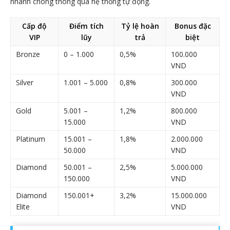
nhanh chóng thông qua hệ thống tự động.
Cấp độ
Điểm tích
Tỷ lệ hoàn
Bonus đặc
VIP
lũy
trả
biệt
Bronze
0 – 1.000
0,5%
100.000
VND
Silver
1.001 – 5.000
0,8%
300.000
VND
Gold
5.001 –
1,2%
800.000
15.000
VND
Platinum
15.001 –
1,8%
2.000.000
50.000
VND
Diamond
50.001 –
2,5%
5.000.000
150.000
VND
Diamond
150.001+
3,2%
15.000.000
Elite
VND