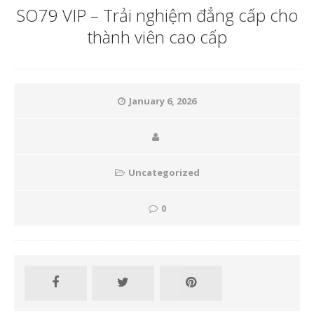
SO79 VIP – Trải nghiệm đẳng cấp cho
thành viên cao cấp
January 6, 2026
Uncategorized
0