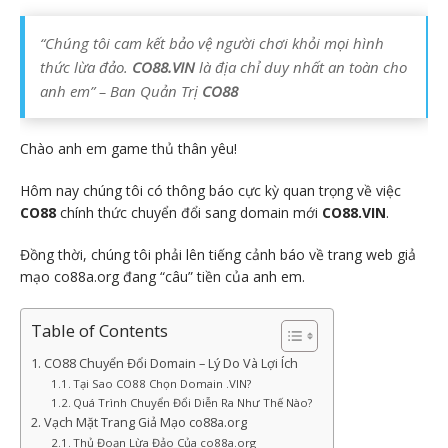
“Chúng tôi cam kết bảo vệ người chơi khỏi mọi hình
thức lừa đảo.
CO88.VIN
là địa chỉ duy nhất an toàn cho
anh em” – Ban Quản Trị
CO88
Chào anh em game thủ thân yêu!
Hôm nay chúng tôi có thông báo cực kỳ quan trọng về việc
CO88
chính thức chuyển đổi sang domain mới
CO88.VIN
.
Đồng thời, chúng tôi phải lên tiếng cảnh báo về trang web giả
mạo co88a.org đang “câu” tiền của anh em.
Table of Contents
CO88 Chuyển Đổi Domain – Lý Do Và Lợi Ích
Tại Sao CO88 Chọn Domain .VIN?
Quá Trình Chuyển Đổi Diễn Ra Như Thế Nào?
Vạch Mặt Trang Giả Mạo co88a.org
Thủ Đoạn Lừa Đảo Của co88a.org