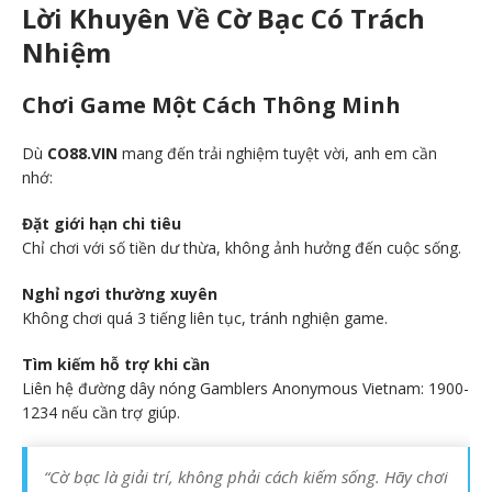
Lời Khuyên Về Cờ Bạc Có Trách
Nhiệm
Chơi Game Một Cách Thông Minh
Dù
CO88.VIN
mang đến trải nghiệm tuyệt vời, anh em cần
nhớ:
Đặt giới hạn chi tiêu
Chỉ chơi với số tiền dư thừa, không ảnh hưởng đến cuộc sống.
Nghỉ ngơi thường xuyên
Không chơi quá 3 tiếng liên tục, tránh nghiện game.
Tìm kiếm hỗ trợ khi cần
Liên hệ đường dây nóng Gamblers Anonymous Vietnam: 1900-
1234 nếu cần trợ giúp.
“Cờ bạc là giải trí, không phải cách kiếm sống. Hãy chơi