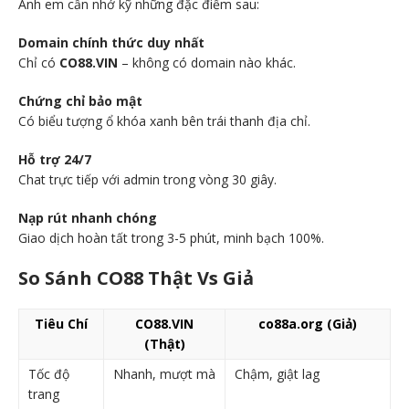
Anh em cần nhớ kỹ những đặc điểm sau:
Domain chính thức duy nhất
Chỉ có
CO88.VIN
– không có domain nào khác.
Chứng chỉ bảo mật
Có biểu tượng ổ khóa xanh bên trái thanh địa chỉ.
Hỗ trợ 24/7
Chat trực tiếp với admin trong vòng 30 giây.
Nạp rút nhanh chóng
Giao dịch hoàn tất trong 3-5 phút, minh bạch 100%.
So Sánh
CO88
Thật Vs Giả
Tiêu Chí
CO88.VIN
co88a.org (Giả)
(Thật)
Tốc độ
Nhanh, mượt mà
Chậm, giật lag
trang