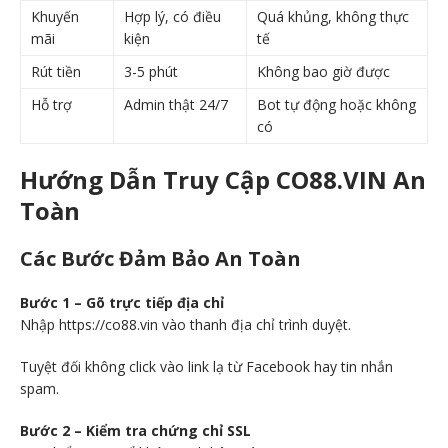
Khuyến
Hợp lý, có điều
Quá khủng, không thực
mãi
kiện
tế
Rút tiền
3-5 phút
Không bao giờ được
Hỗ trợ
Admin thật 24/7
Bot tự động hoặc không
có
Hướng Dẫn Truy Cập
CO88.VIN
An
Toàn
Các Bước Đảm Bảo An Toàn
Bước 1 – Gõ trực tiếp địa chỉ
Nhập https://co88.vin vào thanh địa chỉ trình duyệt.
Tuyệt đối không click vào link lạ từ Facebook hay tin nhắn
spam.
Bước 2 – Kiểm tra chứng chỉ SSL