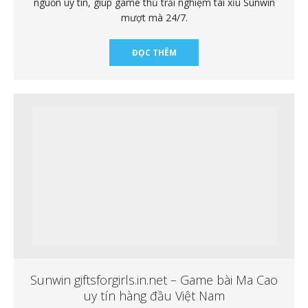
nguồn uy tín, giúp game thủ trải nghiệm tài xỉu Sunwin
mượt mà 24/7.
ĐỌC THÊM
Sunwin giftsforgirls.in.net – Game bài Ma Cao
uy tín hàng đầu Việt Nam