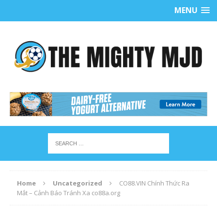
MENU
Home
Uncategorized
CO88.VIN Chính Thức Ra
Mắt – Cảnh Báo Tránh Xa co88a.org