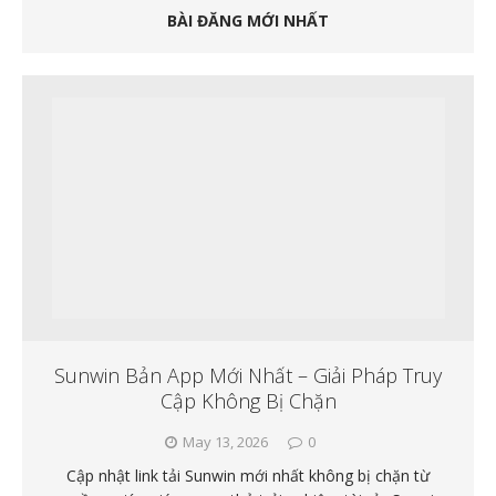
BÀI ĐĂNG MỚI NHẤT
Sunwin Bản App Mới Nhất – Giải Pháp Truy
Cập Không Bị Chặn
May 13, 2026
0
Cập nhật link tải Sunwin mới nhất không bị chặn từ