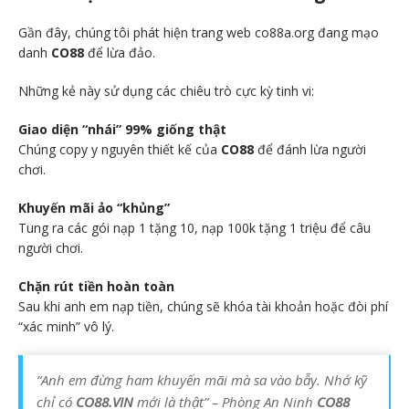
Gần đây, chúng tôi phát hiện trang web co88a.org đang mạo
danh
CO88
để lừa đảo.
Những kẻ này sử dụng các chiêu trò cực kỳ tinh vi:
Giao diện “nhái” 99% giống thật
Chúng copy y nguyên thiết kế của
CO88
để đánh lừa người
chơi.
Khuyến mãi ảo “khủng”
Tung ra các gói nạp 1 tặng 10, nạp 100k tặng 1 triệu để câu
người chơi.
Chặn rút tiền hoàn toàn
Sau khi anh em nạp tiền, chúng sẽ khóa tài khoản hoặc đòi phí
“xác minh” vô lý.
“Anh em đừng ham khuyến mãi mà sa vào bẫy. Nhớ kỹ
chỉ có
CO88.VIN
mới là thật” – Phòng An Ninh
CO88