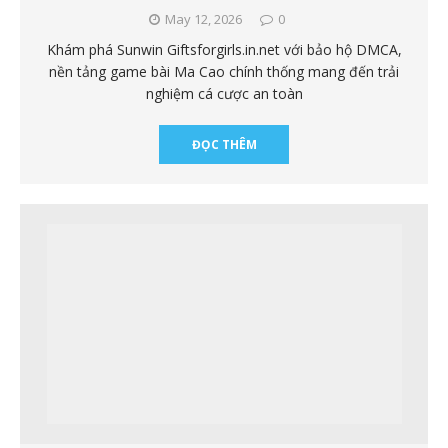
May 12, 2026
0
Khám phá Sunwin Giftsforgirls.in.net với bảo hộ DMCA,
nền tảng game bài Ma Cao chính thống mang đến trải
nghiệm cá cược an toàn
ĐỌC THÊM