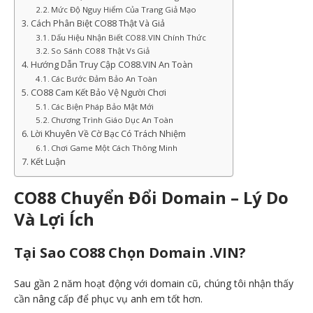
Mức Độ Nguy Hiểm Của Trang Giả Mạo
Cách Phân Biệt CO88 Thật Và Giả
Dấu Hiệu Nhận Biết CO88.VIN Chính Thức
So Sánh CO88 Thật Vs Giả
Hướng Dẫn Truy Cập CO88.VIN An Toàn
Các Bước Đảm Bảo An Toàn
CO88 Cam Kết Bảo Vệ Người Chơi
Các Biện Pháp Bảo Mật Mới
Chương Trình Giáo Dục An Toàn
Lời Khuyên Về Cờ Bạc Có Trách Nhiệm
Chơi Game Một Cách Thông Minh
Kết Luận
CO88
Chuyển Đổi Domain – Lý Do
Và Lợi Ích
Tại Sao
CO88
Chọn Domain .VIN?
Sau gần 2 năm hoạt động với domain cũ, chúng tôi nhận thấy
cần nâng cấp để phục vụ anh em tốt hơn.